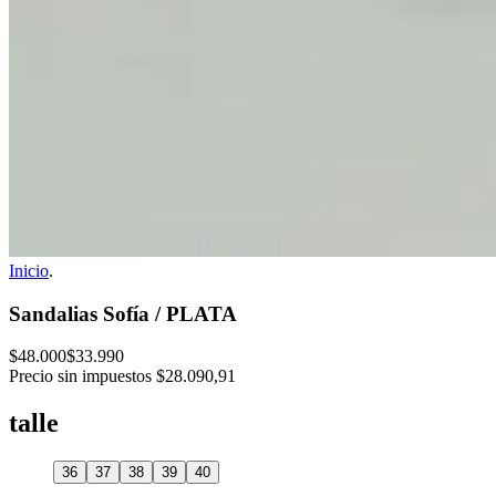
Inicio
.
Sandalias Sofía / PLATA
$48.000
$33.990
Precio sin impuestos
$28.090,91
talle
36
37
38
39
40