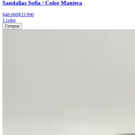
Sandalias Sofía / Color Manteca
$48.000
$33.990
1
color
Comprar