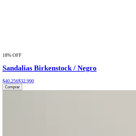
18% OFF
Sandalias Birkenstock / Negro
$40.256
$32.990
Comprar