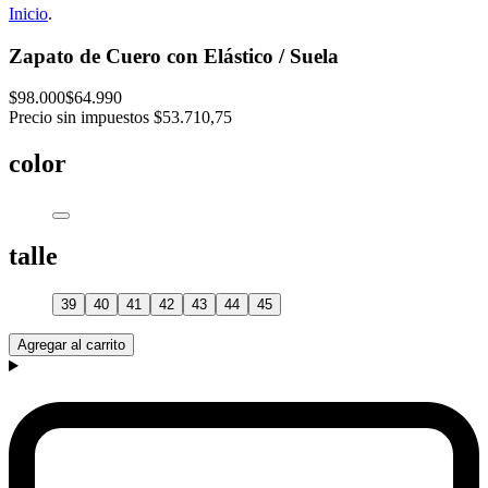
Inicio
.
Zapato de Cuero con Elástico / Suela
$98.000
$64.990
Precio sin impuestos
$53.710,75
color
talle
39
40
41
42
43
44
45
Agregar al carrito