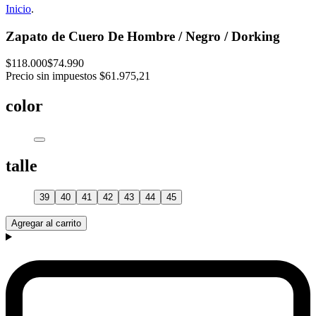
Inicio
.
Zapato de Cuero De Hombre / Negro / Dorking
$118.000
$74.990
Precio sin impuestos
$61.975,21
color
talle
39
40
41
42
43
44
45
Agregar al carrito