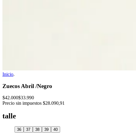
Inicio
.
Zuecos Abril /Negro
$42.000
$33.990
Precio sin impuestos
$28.090,91
talle
36
37
38
39
40